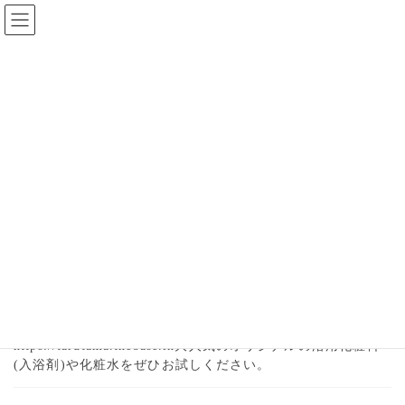
コ
ナ
ン
ビ
テ
ゲ
ン
ー
2024年10月
ツ
シ
へ
ョ
ス
ン
HOME
2024年10月
キ
に
ッ
移
プ
動
2024-10-30
お知らせ
オンラインショップ開設のお知ら
せ
この度売店で取り扱っているオリジナルグッズをオンライン
でもご購入いただけるようになりました。
https://tarutama.thebase.in大人気のオリジナルの浴用化粧料
(入浴剤)や化粧水をぜひお試しください。