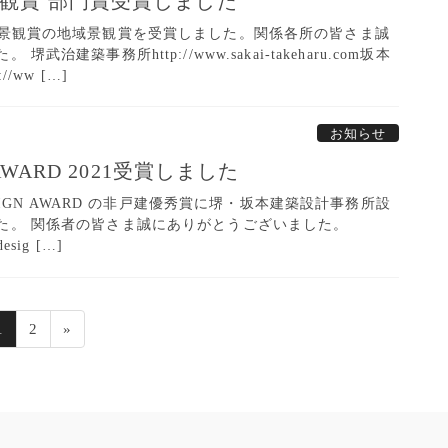
景観賞 部門賞受賞しました
と景観賞の地域景観賞を受賞しました。関係各所の皆さま誠
治建築事務所http://www.sakai-takeharu.com坂本
/ww […]
お知らせ
 AWARD 2021受賞しました
ESIGN AWARD の非戸建優秀賞に堺・坂本建築設計事務所設
た。 関係者の皆さま誠にありがとうございました。
desig […]
固
固
1
2
»
定
定
ペ
ペ
ー
ー
ジ
ジ