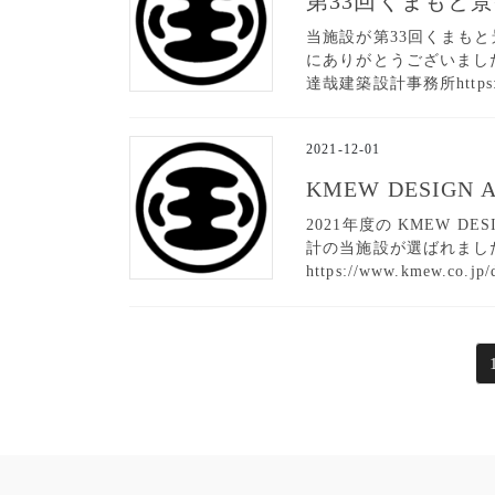
第33回くまもと
当施設が第33回くまも
にありがとうございました。 堺武
達哉建築設計事務所https:/
2021-12-01
KMEW DESIGN
2021年度の KMEW D
計の当施設が選ばれまし
https://www.kmew.co.jp/
投
稿
の
ペ
ー