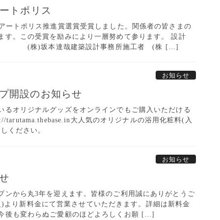
アートポリス
とアートポリス推進賞選賞受賞しました。関係者の皆さまの
ます。この受賞を励みにより一層努めて参ります。 設計
(株)坂本達哉建築設計事務所施工者 (株 […]
お知らせ
プ開設のお知らせ
いるオリジナルグッズをオンラインでもご購入いただける
/tarutama.thebase.in大人気のオリジナルの浴用化粧料(入
試しください。
お知らせ
せ
プンから丸3年を迎えます。皆様のご利用誠にありがとうご
16(火)より新料金にて営業させていただきます。詳細は新料金
今後も変わらぬご愛顧のほどよろしくお願 […]