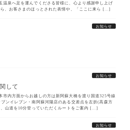
玉温泉へ足を運んでくださる皆様に、心より感謝申し上げ
ら、お客さまのほっとされた表情や、「ここに来ら […]
お知らせ
お知らせ
に関して
本市内方面からお越しの方は新阿蘇大橋を渡り国道325号線
セブンイレブン・南阿蘇河陽店のある交差点を左折(高森方
、山道を10分登っていただくルートをご案内 […]
お知らせ