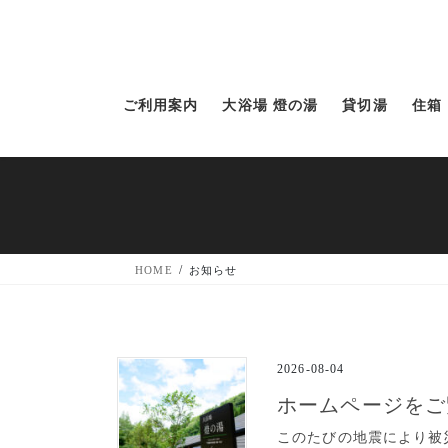
コ
ナ
ン
ビ
テ
ゲ
ン
ー
ツ
シ
ご利用案内
大浴場 燈の湯
貸切湯
住箱
へ
ョ
ス
ン
キ
に
ッ
移
プ
動
HOME
お知らせ
2026-08-04
ホームページをご
このたびの地震により被